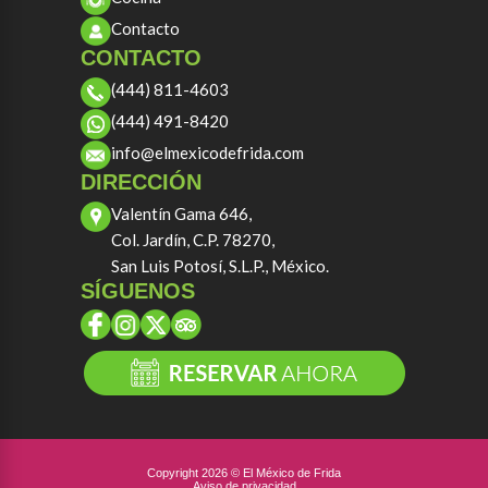
Contacto
CONTACTO
(444) 811-4603
(444) 491-8420
info@elmexicodefrida.com
DIRECCIÓN
Valentín Gama 646,
Col. Jardín, C.P. 78270,
San Luis Potosí, S.L.P., México.
SÍGUENOS
Copyright 2026 © El México de Frida
Aviso de privacidad