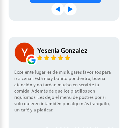
Luis Herrera
Yesenia Gonzalez
Jeanneth Acosta
Adrian Gonzalez
Paul Massieu Arvizu
Excelente lugar, es de mis lugares favoritos para
ir a cenar. Está muy bonito por dentro, buena
atención y no tardan mucho en servirte tu
comida. Además de que los platillos son
riquísimos. Les dejo el menú de postres por si
solo quieren ir también por algo más tranquilo,
un café y a platicar.