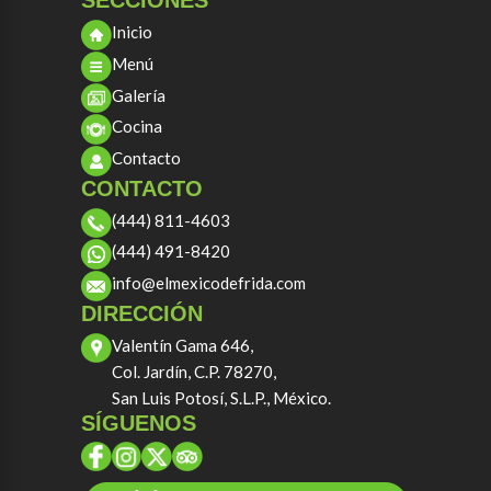
SECCIONES
Inicio
Menú
Galería
Cocina
Contacto
CONTACTO
(444) 811-4603
(444) 491-8420
info@elmexicodefrida.com
DIRECCIÓN
Valentín Gama 646,
Col. Jardín, C.P. 78270,
San Luis Potosí, S.L.P., México.
SÍGUENOS